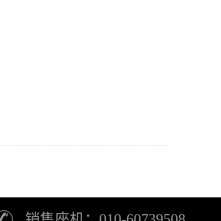
销售座机：010-60739508