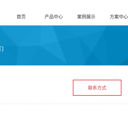
首页
产品中心
案例展示
方案中心
联系方式