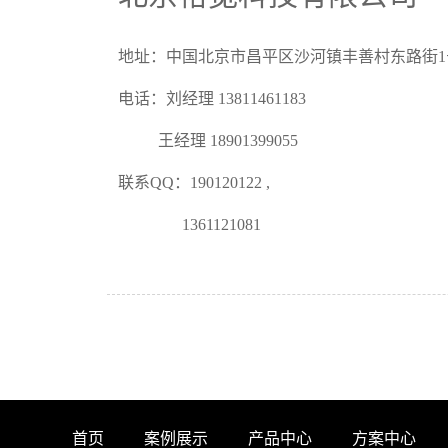
地址：中国北京市昌平区沙河镇丰善村东路街1
电话：刘经理 13811461183
王经理 18901399055
联系QQ：190120122 ,
1361121081
首页
案例展示
产品中心
方案中心