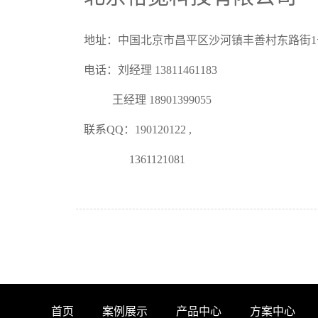
地址：中国北京市昌平区沙河镇丰善村东路街1
电话：刘经理 13811461183
王经理 18901399055
联系QQ：190120122 ,
1361121081
首页
案例展示
产品中心
方案中心