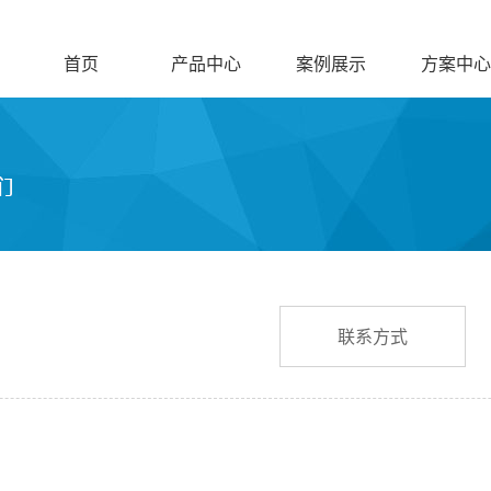
首页
产品中心
案例展示
方案中心
联系方式