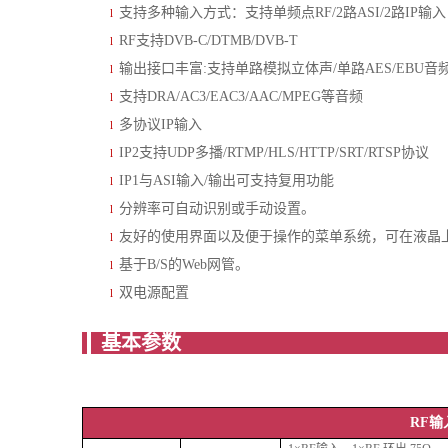
支持多种输入方式：支持单频点RF/2路ASI/2路IP输入
l
RF支持DVB-C/DTMB/DVB-T
l
输出接口丰富:支持单路模拟立体声/单路AES/EBU音频/
l
支持DRA/AC3/EAC3/AAC/MPEG等音频
l
多协议IP输入
l
IP2支持UDP多播/RTMP/HLS/HTTP/SRT/RTSP协议
l
IP1与ASI输入/输出可支持复用功能
l
分辨率可自动识别或手动设置。
l
友好的使用界面以及便于操作的菜单系统，可在液晶
l
基于B/S的Web网管。
l
双电源配置
l
基
RF输