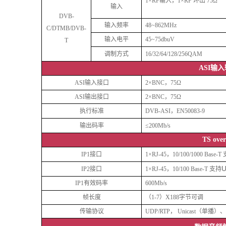
1×RF输入，1×RF 环出 75Ω
输入
DVB-
输入频率
48~862MHz
C/DTMB/DVB-
输入电平
45~75dbuV
T
调制方式
16/32/64/128/256QAM
ASI输
ASI输入接口
2×
BNC
，
75
Ω
ASI输出接口
2
×
BNC
，
75
Ω
执行标准
DVB-ASI
，
EN50083-9
输出码率
≤200Mb/s
TS over
I
P1
接口
1×
RJ-45
，
10/100
/
1000 Base-T
I
P2
接口
1×
RJ-45
，
10/100 Base-T
支持
I
P1
有效码率
600
Mb/s
帧长度
（
1-7
）
X188
字节可调
传输协议
UDP/RTP，
Unicast
（
单播
）、