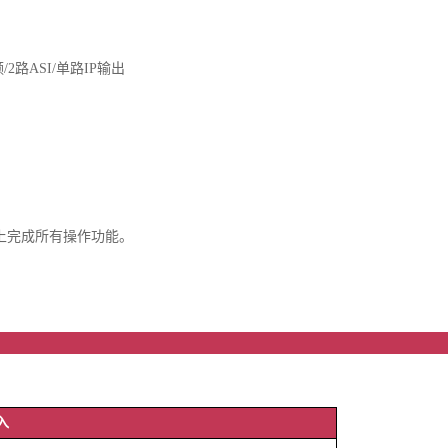
2路ASI/单路IP输出
上完成所有操作功能。
本参
入