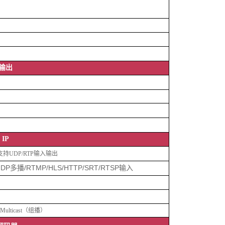
入输出
 IP
支持
U
DP
/
RTP
输入输出
U
DP
/
RTMP/HLS/HTTP/SRT
/
RTSP
多播
输入
Multicast
（
组播
）