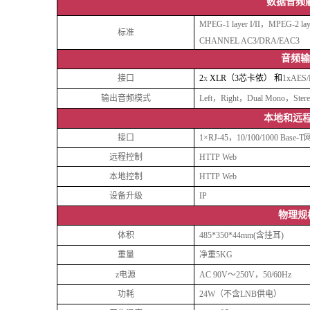
数据音频
MPEG-1 layer I/II
，
MPEG-2 la
标准
CHANNEL AC3
/DRA/EAC3
音频输
接口
2
x
XLR
（
3芯卡侬）
和
1xAE
输出音频模式
Left
，
Right
，
Dual Mono
，
Ster
本地和远
接口
1
×
RJ-45
，
10/100/1000 Base-T
远程控制
HTTP Web
本地控制
HTTP Web
设备升级
IP
物理规
体积
485*350*44mm(含挂耳)
重量
净重
5KG
z电源
AC 90V
～
250V
，
50/60Hz
功耗
24W
（不含
LNB
供电）