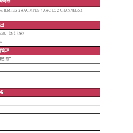
解码器
yer II,MPEG-2 AAC,MPEG-4 AAC LC 2-CHANNEL/5.1
出
S/EBU（3芯卡侬）
eo
程管理
网管接口
格