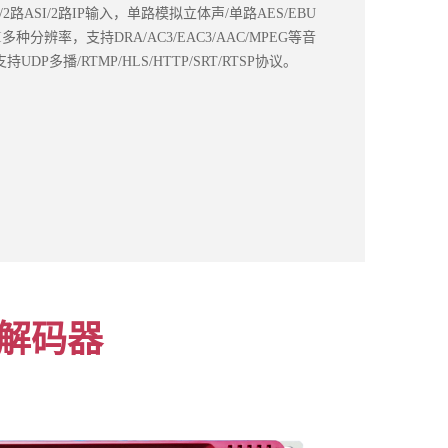
2路ASI/2路IP输入，单路模拟立体声/单路AES/EBU
/480I多种分辨率，支持DRA/AC3/EAC3/AAC/MPEG等音
DP多播/RTMP/HLS/HTTP/SRT/RTSP协议。
收解码器