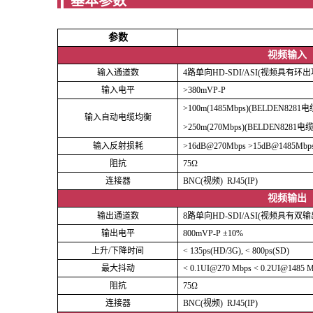
基
参数
视频输入
输入通道数
4路单向HD-SDI/ASI(视频具有环出功
输入电平
>380mVP-P
>100m(1485Mbps)(BELDEN8281电
输入自动电缆均衡
>250m(270Mbps)(
输入反射损耗
>16dB@270Mbps >15dB@1485Mbp
阻抗
75Ω
连接器
BNC(视频) RJ45(IP)
视频输出
输出通道数
8路单向HD-SDI/ASI(视频具有双输出
输出电平
800mVP-P ±10%
上升/下降时间
< 135ps(HD/3G), < 800ps(SD)
最大抖动
< 0.1UI@270 Mbps < 0.2UI@1485 M
阻抗
75Ω
连接器
BNC(视频) RJ45(IP)