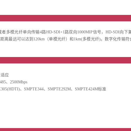
品介
单模或者多模光纤单向传输4路HD-SDI+1路双向1000MIP信号，HD-SD
离最远可以达到120km（单模光纤）和1km(多模光纤)。数字化传输
品特
号自适应
5、2500Mbps
305(HDTI)、SMPTE344、SMPTE292M、SMPTE424M标准