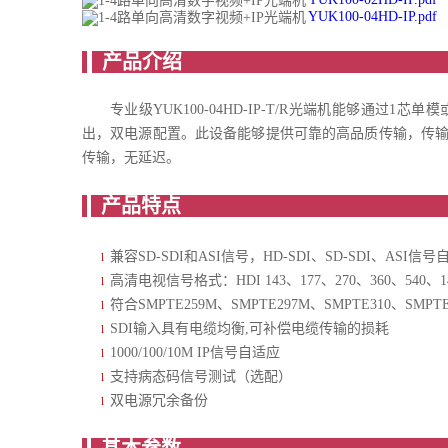
YUK100-04HD-IP.pdf
产
专业级YUK100-04HD-IP-T/R光端机能够通过1芯
出，双电源配置。此设备能够提供可靠的高品质传输，传输距
传输，无延迟。
产
兼容SD-SDI和ASI信号，HD-SDI、SD-SDI、ASI信
l
高清电视信号格式：HDI 143、177、270、360、540、148
l
符合SMPTE259M、SMPTE297M、SMPTE310、SMPTE
l
SDI输入具有电缆均衡,可补偿电缆传输的损耗
l
1000/100/10M IP信号自适应
l
支持病态码信号测试（选配）
l
双电源冗余备份
l