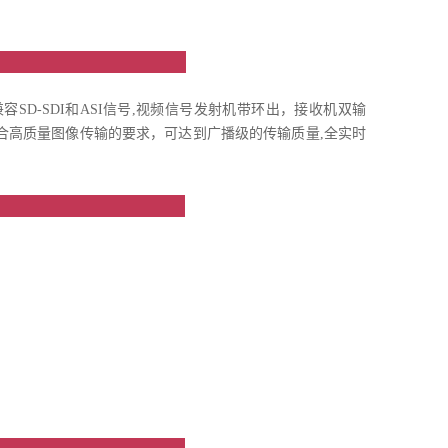
绍
I向下兼容SD-SDI和ASI信号,视频信号发射机带环出，接收机双输
符合高质量图像传输的要求，可达到广播级的传输质量,全实时
点