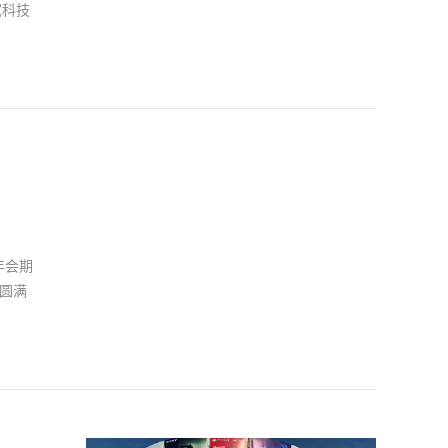
宽科技
京市认
通过科
范围的
法》来
》范围
动的居
财务
年会期
坚克
圆满
年形成
研发财
节点开
象，更
司建设