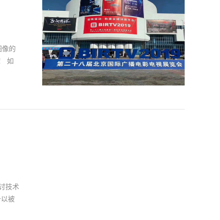
图像的
！ 如
多的
科技！
探讨技术
备以被