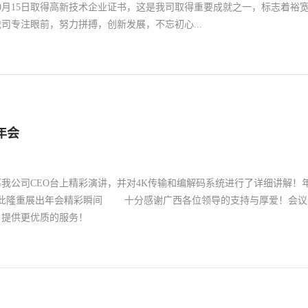
年10月15日取得高新技术企业证书，这是我司取得重要成就之一，标志着裕
司专注眼前，努力拼搏，创新发展，不忘初心...
19年10月15日，全国高新技术企业认定管理工作领导小组审核通过，经北
京裕宽科技有限公司正式获得国家高新技术企业称号。 高新技术企业是指
新领域中的发展，或者在原有领域中革新似的运作。在界定高新技术产业
业的概念问题可以从2016 年国家修订印发的《高新技术企业认定管理办
年会
国，高新技术企业一般是指在国家颁布的《国家重点支持的高新技术领域
与技术成果转化，形成企业核心自主知识产权，并以此为基础开展经营活
技术密集的经济实体。 认定高新技术企业是公司今年的年度重点任务，由
我公司CEO台上精彩演讲，并对4K传输和编解码系统进行了详细讲解！
中心牵头；为保证高新技术企业顺利认证，公司专门组建了攻关团队，攻
品在此隆重展出年会精彩瞬间 十分感谢广西各位领导的支持与厚爱！会议
责人为该团队的主要负责人。该团队加班加点，日夜奋战，对我公司近三
，提供更优质的服务！
成果奖项、参与制定标准情况、科技成果转化、研究开发组织管理、科技
和科技人员构成等一系列资料进行了全面整理，并严格按照任务分解时间
理工作。 此次高新技术企业评定是对裕宽科技的肯定，不仅提高了品牌形
是国家对我公司管理能力和整体创新技术水平的认可和支持，同时也为公
机遇。我们将会更加努力，负重前行！