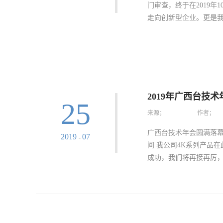
门审查，终于在2019
走向创新型企业。更是我
，砥砺前行的见证 20
定机构办公室报备，北
学技术或者科学发明在
基础上，对于高新技术企
2019年广西台技术
25
加以界定。因此，在我
来源；
作者；
内，持续进行研究开发
民企业，是知识密集、
广西台技术年会圆满落幕
2019
07
-
部、商务部、科技研发
间 我公司4K系列产
难。财务负责人商务负
成功，我们将再接再厉
的知识产权、获得科技
务数据、企业人力资源
展了相关认定材料的梳
是提升了裕宽价值。这
创新型企业带来了新的