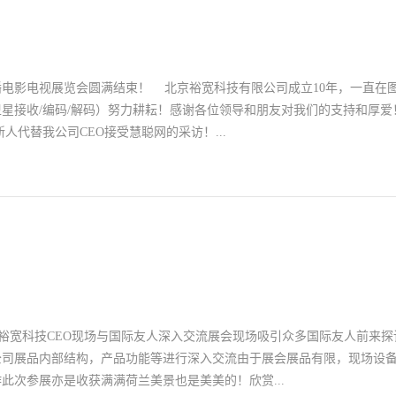
电影电视展览会圆满结束！ 北京裕宽科技有限公司成立10年，一直在
星接收/编码/解码）努力耕耘！感谢各位领导和朋友对我们的支持和厚爱
人代替我公司CEO接受慧聪网的采访！...
将高标清的设备努力改进并做进一步的完善，我们将在4Ｋ视频方面投入更
品，提供更优质的服务回馈大家！希望各位朋友继续支持并关注我们裕宽
场北京裕宽科技CEO现场与国际友人深入交流展会现场吸引众多国际友人前来
公司展品内部结构，产品功能等进行深入交流由于展会展品有限，现场设
此次参展亦是收获满满荷兰美景也是美美的！欣赏...