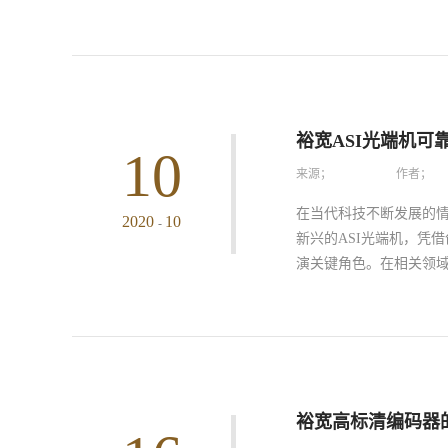
慎出现了故障情况就要
能在短短的几秒钟之内把
距离变长导致信息中断的
的传输质量高是有目共
低的问题，确保了信息
裕宽ASI光端机可
10
输过程的准确和高质量，
来源；
作者；
大的信号容量，即通常
位数线路的信息，性能迭
在当代科技不断发展的
2020
10
-
和进步。三大主要优势造
新兴的ASI光端机，凭
日处于平稳的运行状态，
演关键角色。在相关领域
中，获得了大部分用户
几点：一、使用稳定性
候，以较强稳定性而成
开发方面投入了大量的精
这也是当前大多数科技领
裕宽高标清编码器
面可以看出来，裕宽科技