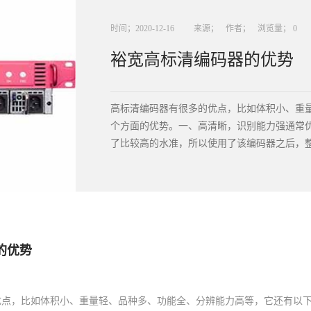
时间；
2020
-
12
-
16
来源；
作者；
浏览量；
0
裕宽高标清编码器的优势
高标清编码器有很多的优点，比如体积小、重
个方面的优势。一、高清晰，识别能力强通常
了比较高的水准，所以使用了该编码器之后，整
，传输的速度很快。同时为了能够在各种不同
同的网络，而且全接口支持多种输入源以至于
支持内嵌音频输入，在音频方面也可以支持各
求。音量以及画面的亮度等等方面，都是可以
的优势
需求由于我们系统采用了高性能的处理芯片，
直播或者是观看视频的时候实时性好，观看画
持透明数据传输以及标准云台控制协议，所以
优点，比如体积小、重量轻、品种多、功能全、分辨能力高等，它还有以