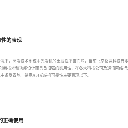
按照上述介绍来对故障进行排查解决。
信息传输到位。该项优势令4K光端机不再受到距离方面的影响，也避免
情形，具体能传输的距离因光端机的规格和型号而异。2、传输质量高4K
睹的事实，接收到的信息是哪种级别的清晰度，传输完成后也不会出现清
能完整通过传输介质。以往的光端机能够将信息全部接收完毕，但却无法
靠性的表现
4K光端机的问世解决了这一困境。3、信号容量大4K光端机的优势还表
所指的存储空间，以及能接收到的信息线路数。传统类别的光端机仅仅能
代后的4K光端机能接收上百条线路传输的信息，不得不说这是一次全新
情况下，高端技术系统中光端机的重要性不言而喻，当前北京裕宽科技有
就了4K光端机受欢迎的局面，此外4K光端机发生故障的几率被降低，能
借创新技术和功能设计而具备很强的实用性，在各大科技公司及通讯网络行
这一点是其他光端机难以超越的。截至目前，4K光端机已被大规模投入
中备受青睐。裕宽ASI光端机可靠性主要表现以下...
的好评，而普通类别的光端机正在逐步被取代。
极强设备在各个技术领域中运行表现出来的稳定性极强，在实现多方面功
为工作者可靠助手。二、设备功能实用性好与此同时，公司这些年来在设
力，直接结果就是ASI光端机设备在很多领域当中都发挥出很好的实用性
域客户都愿意给ASI光端机好评的关键缘由。三、设备技术适配度高从另
的正确使用
有限公司十分重视客户需求的满足，这一点从所研发的ASI光端机在技术