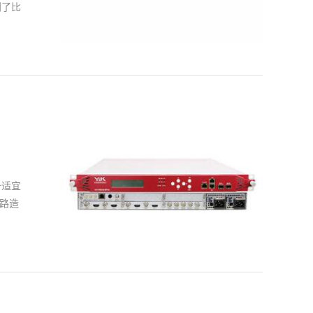
它还配备了非常完善的日志信息随时可以查到。并且本
到了比
常直观的进行操作，并且可以和其他设备连接实现对编
的网
持内嵌
音量以
于我们
是观看
传输以
体现的
备适宜
面板，
路造
端机电
端机
且不稳