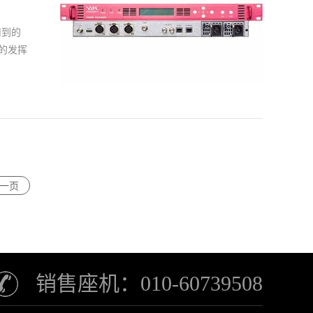
系。如
不可
用到的
的发挥
过连接
清编码
的操作
击
一页
器并在
能等方
一些基
需要进
以选择
销售座机：010-60739508