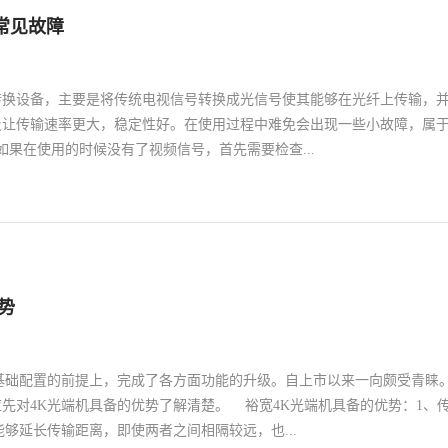
查找这种强电磁干扰源并且对它进行屏蔽，若是无法自行查找可联系我们
常见故障
干扰源对于光端机信源电路的影响，才能获得更高质量的播放效果。3.确
据验证，光纤损耗若是过大也有可能会造成电视台光端机播放出现干扰条
很难查证，但是用户可以通过排除其它原因，再来确定光纤损耗率或者购
转换设备，主要是将传统电视信号转换成光信号使其能够在光纤上传输，
从而检测当前的光纤输出值是否在相应的范围内。裕宽光端机在业内广受
及让传输速率更大，稳定性好。在使用过程中难免会出现一些小故障，属
光端机播放出现干扰条纹，建议通过重新连接线路、屏蔽电磁干扰源、确
如果在使用的时候没有了视频信号，首先需要检查...
进行解决。
否正常，其次，检查光端机接收端所对应的通道视频指示灯，看是否能够
点亮说明该通道有视频信号输出，则要检查接收端到监视器，或者DVR
接好、视频接口连接是否松动或有虚焊等情况。 另外，如果光端机接收
查前端对应通道视频指示灯是否点亮。2、画面出现干扰雪花画面上有干扰
势
衰减过大，或者前端视频线缆过长，而受交流电磁干扰所导致的。此时，
是否有弯折过度的地方。此外，还要检查一下电视台光端机光口和终端盒
法兰磁芯是否有破损等情况。另外，查看一下光口和尾纤是否过脏，如果
基础配置的前提上，完成了各方面功能的升级。自上市以来一向颇受青睐
再插入。一般情况下，裕宽光端机不易出现故障情况，如果在使用的过程
先对4K光端机具备的优势了解清楚。 裕宽4K光端机具备的优势：1、
，也有可能出现异常情况。所以，在使用光端机的时候一定要谨慎小心，
能够延长传输距离，即使两者之间相隔较远，也...