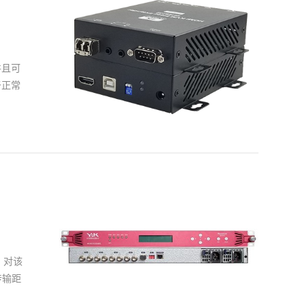
售后帮
定光
纹。一
置光纤
并且可
欢迎。
于正常
定光纤
正常点
等终端
端的视
雪花出
应该先
法兰盘
是则用
。对该
中操作
传输距
如果不