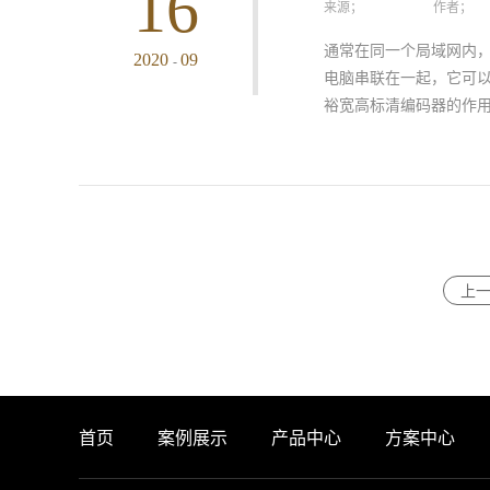
16
来源；
作者；
方面的高水平表现便可
今时代的发展让ASI光
通常在同一个局域网内
2020
09
-
没，良好的技术适配性也
电脑串联在一起，它可以
裕宽高标清编码器的作用
安装与连接要按照说明
线从信号源成功连接至
器的有线网口通过网线
来将高标清编码器和电
上
windows右下角的
正常登录后，打开高标
面。可以根据自己的需
本的功能设置，从而满
行编码和媒体流等操作。
不同的推送，裕宽高标
首页
案例展示
产品中心
方案中心