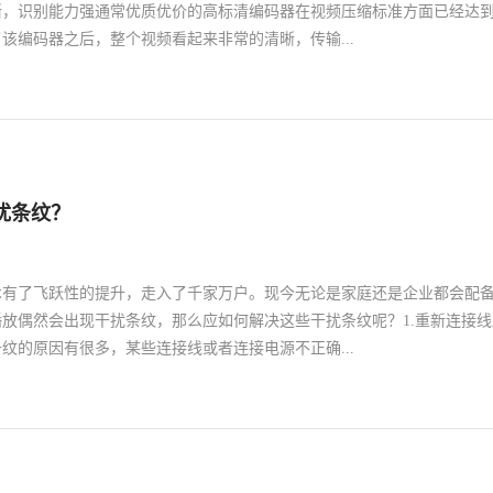
码器的优势所体现的几个主要的方面，此外，
晰，识别能力强通常优质优价的高标清编码器在视频压缩标准方面已经达
身有前置的液晶面板，作为操作窗口，可以非
该编码器之后，整个视频看起来非常的清晰，传输...
码器的控制。
能够在各种不同的设备当中使用，我们采用了特殊的设计，可以使用不同
种输入源以至于可以自动识别各种输入的信号。二、功能比较强大可以支
也可以支持各种不同的音频功能，可以满足画面以及声音方面的高需求。
，都是可以自己根据需要来进行调节的。三、性能高，可满足各种需求由
扰条纹？
理芯片，编码效率及传输效率可以达到很高的程度，所以人们在直播或者
观看画面的时候声音是同步的，延时几乎看不出来。同时还支持透明数据
所以能够满足各种应用场合的需求。以上就是裕宽高标清编码器的优势所
术有了飞跃性的提升，走入了千家万户。现今无论是家庭还是企业都会配
，它还配备了非常完善的日志信息随时可以查到。并且本身有前置的液晶
放偶然会出现干扰条纹，那么应如何解决这些干扰条纹呢？1.重新连接线
常直观的进行操作，并且可以和其他设备连接实现对编码器的控制。
纹的原因有很多，某些连接线或者连接电源不正确...
放画面不稳定，从而出现干扰条纹。这时较为妥当的办法就是用专用的光
线路，并且确保这些线路的连接都准确无误。2.屏蔽电磁干扰源电视台光
电磁干扰源，这种干扰有可能造成播放画面受影响，从而图像画质质量低