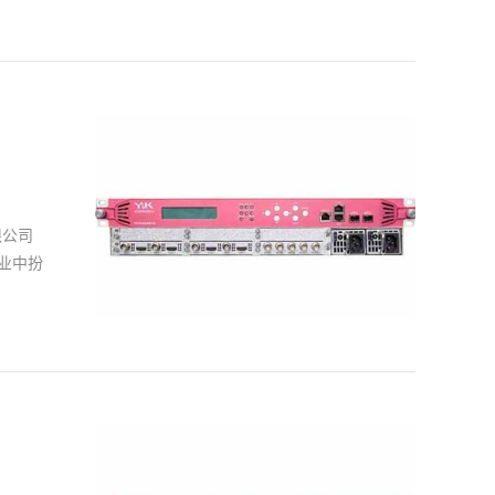
了由于
光端机
晰度降
保证传
现为较
接受个
的尝试
限公司
连续数
业中扮
到市场
能的时
备功能
效果，
一个层
适配度