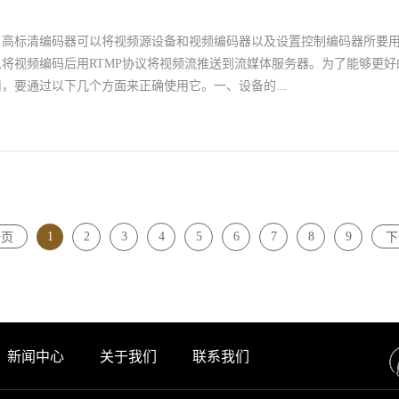
看出，所以一些大型科技领域品牌企业都愿意与我公司有更深入的合作关
端机大有用武之地，对此我公司设备研发的实用性功能和良好的工艺品质功
，高标清编码器可以将视频源设备和视频编码器以及设置控制编码器所要
是我公司ASI光端机这些年来保持稳定进步的关键。
将视频编码后用RTMP协议将视频流推送到流媒体服务器。为了能够更好
，要通过以下几个方面来正确使用它。一、设备的...
正确的连接电源、网线和视频输入源，连通后，让高标清编码器的信号通
设备的输入端口。二、设备登录与网络配置为了能够顺利使用，要将高标
与电脑连接到同一交换机上，或将其和电脑网口直接连接。然后通过正确
脑配置为同一网段，这样在电脑上就可以访问编码器的页面，鼠标右键点
1
2
3
4
5
6
7
8
9
一页
下
网络图标就可以找到，非常方便。三、设置编码参数和功能参数打开WEB浏览
清编码器的网页管理页面，可以在里面设置相关的参数，比如编码以及功
要来进行这一步操作，在基本设置这个菜单中，可以对高标清编码器进行
足日常使用的需要。以上就是正确使用裕宽高标清编码器的方法，此外还
可以点开“编码和媒体流”这一项来做相关的设置。在流媒体服务方面可
清编码器的一个码流可以同时运行好几个推送服务。
新闻中心
关于我们
联系我们