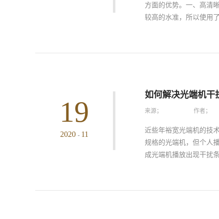
方面的优势。一、高清
较高的水准，所以使用了
的速度很快。同时为了
络，而且全接口支持多
音频输入，在音频方面
及画面的亮度等等方面
如何解决光端机干
19
系统采用了高性能的处
来源；
作者；
视频的时候实时性好，
及标准云台控制协议，
近些年裕宽光端机的技
2020
11
-
几个主要的方面，此外
规格的光端机，但个人播
作为操作窗口，可以非
成光端机播放出现干扰条
，都可能导致光端机播
源线以及其它线重新连接
播放时若是附近出现强