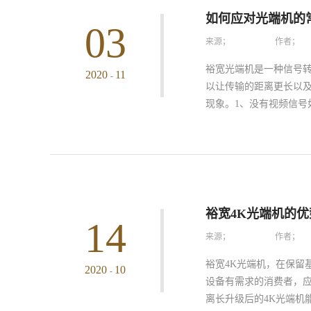
定的现象。这时就需要
如何应对光端机的
03
助查找，只有隔绝强电磁
来源；
作者；
纤损耗据大量的实践数
般来说光纤损耗的大小
裕宽光端机是一种信号
2020
11
-
损耗相关的检测仪器，
以让传输的距离更长以
在日常使用中若是碰到
现象。1、没有视频信号
损耗等多种不同的方式
一下设备的供电情况是
亮，如果指示灯能够正常
设备间的视频电缆是否连
频指示灯不亮，就要检
裕宽4K光端机的优
14
现，有可能是光纤链路
来源；
作者；
检查一下光端机的尾纤
连接处是否连接可靠、
裕宽4K光端机，在保留
2020
10
-
酒精和棉花清洁待干后
设备有需求的消费者，应
不当或者因为马虎大意
离长升级后的4K光端机