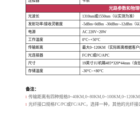
连接器
卡侬
光路参数和物理
光波长
1310nm或1550nm（以实测为准）
发射功率/接收灵敏度
-5dBm~0dBm -30dBm~-12dB
电源
AC 220V<20W
工作温度
0°C~+50°C
传输距离
最大0~120KM（实际距离根据客
光连接器
FC/PC或FC/APC
尺寸
19英寸1U机箱485*320*44mm（
存储温度
-30°C~+80°C
备注
：
传输距离有四种规格0~40KM,0~80KM,0~100KM,0~120
l
光纤接口规格FC/PC或FC/APC，选择一种，其他的光纤
l