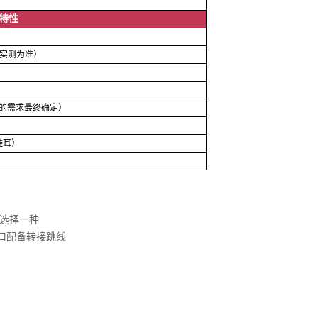
特性
m（以实测为准）
户的需求最终确定）
含挂耳）
KM选择一种
接口配备转接跳线