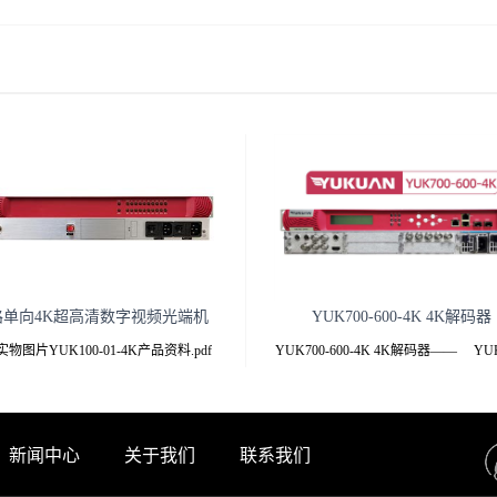
路单向4K超高清数字视频光端机
YUK700-600-4K 4K解码器
物图片YUK100-01-4K产品资料.pdf
YUK700-600-4K 4K解码器—— YUK
点 专业级YUK100-01-4K-T/R光端机
600-4K —— YUK700-600-4K 4
通过1芯单模或者多模光纤单向传输1路
码器.pdf 产品
-SDI信号，向下兼容HD/SD-SDI和ASI
新闻中心
关于我们
联系我们
,发射机带环出，接收机双输出，双电