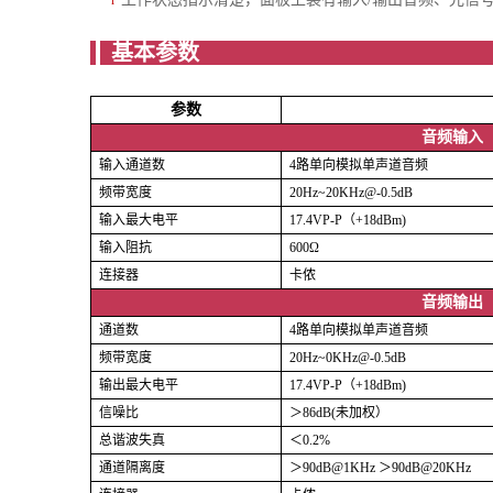
l
基
参数
音频输入
输入通道数
4路单向模拟单声道音频
频带宽度
20Hz~20KHz@-0.5dB
输入最大电平
17.4VP-P（+18dBm)
输入阻抗
600Ω
连接器
卡侬
音频输出
通道数
4路单向模拟单声道音频
频带宽度
20Hz~0KHz@-0.5dB
输出最大电平
17.4VP-P（+18dBm)
信噪比
＞86dB(未加权）
总谐波失真
＜0.2%
通道隔离度
＞90dB@1KHz ＞90dB@20KHz