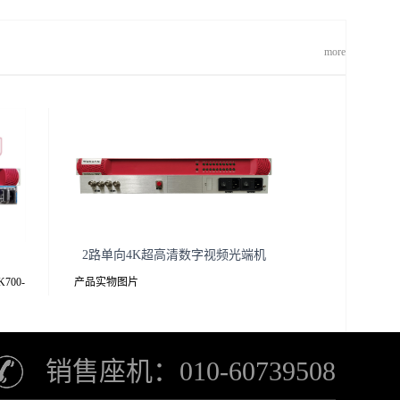
more
2路单向4K超高清数字视频光端机
700-
产品实物图片
K接收解
介绍
销售座机：010-60739508
发射机前后面板接收机前后面板YUK100-