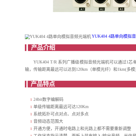
YUK404 4路单向模拟音
产
YUK404 T/R 系列广播级模拟音频光端机可以通
输，传输距离最远可以达到120km（单模光纤）和1km(多模
产
24bit数字编解码
l
单级传输距离最远可达120Km
l
系统拓扑可点对点、点对多点
l
音频动态范围大
l
开通方便，开通时电路上和光路上都不需要重新调整
l
工作状态指示清楚，面板上装有输入/输出音频、光信号