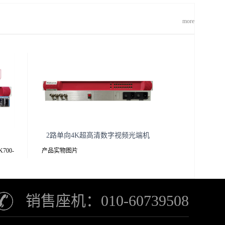
more
2路单向4K超高清数字视频光端机
700-
产品实物图片
K接收解
介绍
销售座机：010-60739508
发射机前后面板接收机前后面板YUK100-