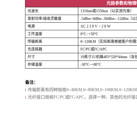
光路参数和物理
光波长
1310nm或1550nm（以实测为准）
发射功率/接收灵敏度
-5dBm~0dBm -30dBm~-12dB
电源
AC 2 2 0 V < 2 0 W
工作温度
0°C~+50°C
传输距离
0~120KM（实际距离根据客户的
光连接器
FC/PC或FC/APC
尺寸
19英寸1U机箱485*320*44mm（
存储温度
-30°C~+80°C
备注
：
传输距离有四种规格0~40KM,0~80KM,0~100KM,0~120
l
光纤接口规格FC/PC或FC/APC，选择一种，其他的光纤
l