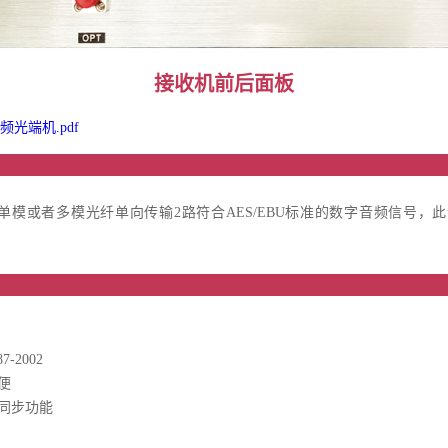
接收机
前后面板
频光端机.pdf
品介
过1芯单模或者多模光纤单向传输2路符合AES/EBU标准的数字音频信
品特
7-2002
便
同步功能