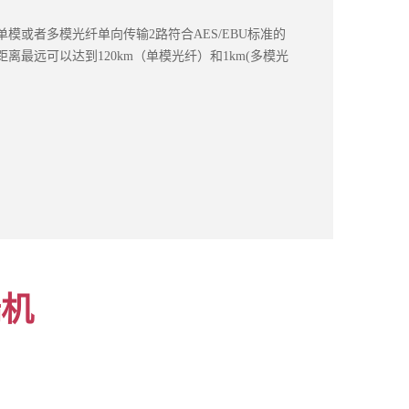
芯单模或者多模光纤单向传输2路符合AES/EBU标准的
最远可以达到120km（单模光纤）和1km(多模光
端机