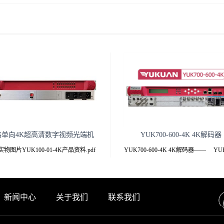
路单向4K超高清数字视频光端机
YUK700-600-4K 4K解码器
物图片YUK100-01-4K产品资料.pdf
YUK700-600-4K 4K解码器—— YUK
点 专业级YUK100-01-4K-T/R光端机
600-4K —— YUK700-600-4K 4
通过1芯单模或者多模光纤单向传输1路
码器.pdf 产品
-SDI信号，向下兼容HD/SD-SDI和ASI
新闻中心
关于我们
联系我们
,发射机带环出，接收机双输出，双电