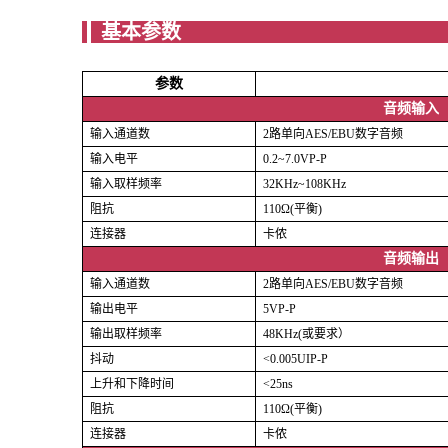
基
参数
音频输入
输入通道数
2路单向AES/EBU数字音频
输入电平
0.2~7.0VP-P
输入取样频率
32KHz~108KHz
阻抗
110Ω(平衡)
连接器
卡侬
音频输出
输入通道数
2路单向AES/EBU数字音频
输出电平
5VP-P
输出取样频率
48KHz(或要求）
抖动
<0.005UIP-P
上升和下降时间
<25ns
阻抗
110Ω(平衡)
连接器
卡侬