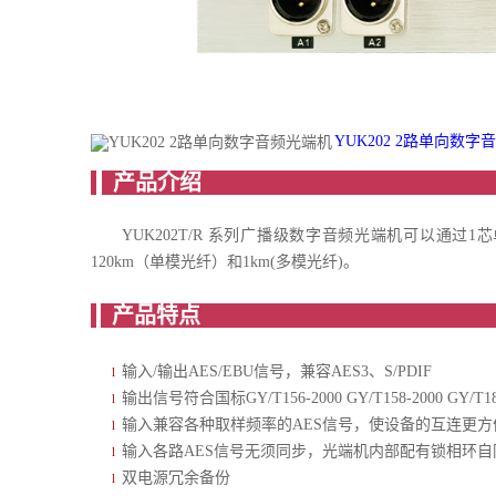
YUK202 2路单向数字音
产
YUK202T/R 系列广播级数字音频光端机可以通
120km（单模光纤）和1km(多模光纤)。
产
输入/输出AES/EBU信号，兼容AES3、S/PDIF
l
输出信号符合国标GY/T156-2000 GY/T158-2000 GY/T18
l
输入兼容各种取样频率的AES信号，使设备的互连更方
l
输入各路AES信号无须同步，光端机内部配有锁相环自
l
双电源冗余备份
l