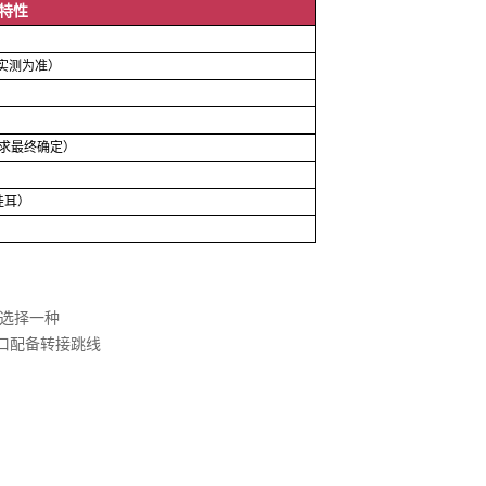
特性
m（以实测为准）
需求最终确定）
含挂耳）
KM选择一种
接口配备转接跳线