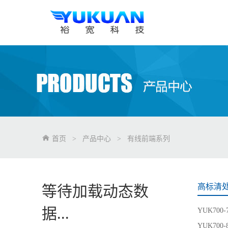
首页
>
产品中心
>
有线前端系列
高标清
等待加载动态数
据...
YUK700
YUK700