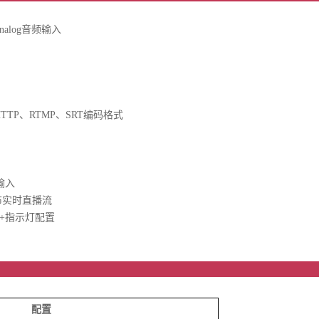
nalog音频输入
TP、RTMP、SRT编码格式
式输入
发布实时直播流
+指示灯配置
本参
配置