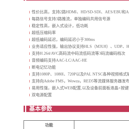
性价比高，支持2路HDMI、HD/SD-SDI、AES/EBU和A
l
每路信号支持3路推流，单独编码共用信号源
l
稳定性高，嵌入式设计，低功耗
l
超低压缩码率
l
超低编码延迟，编码延迟小于300ms
l
业务适应性强，输出协议支持HLS（M3U8）、UDP、HT
l
支持H.264/AVC高码流中码流低码流等3码流编码档次
l
音频编码支持AAC-LC/AAC-HE
l
断电记忆功能
l
支持1080P、1080I、720P以及PAL NTSC各种视频格
l
支持向Adobe FMS，Wowza，RED5等流媒体服务器
l
易用性强，嵌入式WEB配置,以及设备前面板液晶+按键
l
双电源配置
l
基
功能