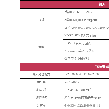
输入
2路HD/SD-SDI(BNC)
视频
2路HDMI(HDCP Support)
支持720x480i/p 720x576i/p 1280x720
HD/SD-SDI(嵌入式音频)
HDMI（嵌入式音频）
音频
Analog左右声道(卡侬头)
数字音频（卡侬头）
视频编码
最大处理能力
1920x1080P60 1280x720P60
预处理
支持去隔行
编码标准
H.264/H265（HEVC）
编码延迟
所有支持分辨率均低于300ms
分辨率
640x360~1920x1080任意可调