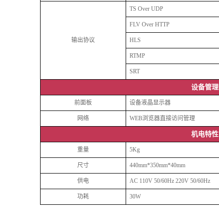
TS Over UDP
FLV Over HTTP
输出协议
HLS
RTMP
SRT
设备管理
前面板
设备液晶显示器
网络
WEB浏览器直接访问管理
机电特性
重量
5Kg
尺寸
440mm*350mm*40mm
供电
AC 110V 50/60Hz 220V 50/60Hz
功耗
30W