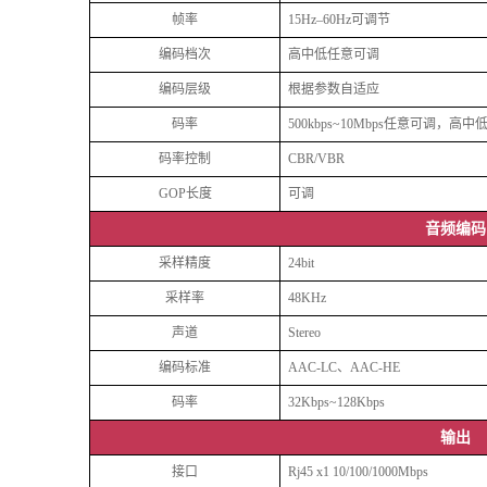
帧率
15Hz–60Hz可调节
编码档次
高中低任意可调
编码层级
根据参数自适应
码率
500kbps~10Mbps任意可调，高
码率控制
CBR/VBR
GOP长度
可调
音频编码
采样精度
24bit
采样率
48KHz
声道
Stereo
编码标准
AAC-LC、AAC-HE
码率
32Kbps~128Kbps
输出
接口
Rj45 x1 10/100/1000Mbps