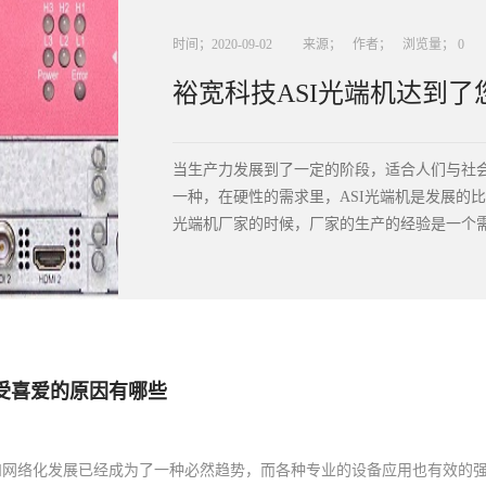
时间；
2020
-
09
-
02
来源；
作者；
浏览量；
0
裕宽科技ASI光端机达到了
当生产力发展到了一定的阶段，适合人们与社
一种，在硬性的需求里，ASI光端机是发
光端机厂家的时候，厂家的生产的经验是一个需.
要甄别的问题，我们北京裕宽科技是以光端机
了现在成熟的效果。二、研发团队的素质产品
宽科技对于研究人员的素质和能力要求相对的
ASI光端机质量较好，值得合作。三、服务质
受喜爱的原因有哪些
在了人们的视线里，裕宽科技在安装和售后的服
光端机其自身的一些特性给如今的生产、生活带
的发展方向也是比较靠谱、有潜力的。
和网络化发展已经成为了一种必然趋势，而各种专业的设备应用也有效的