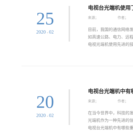
选优质优价的北京高清
电视台光端机使用
25
的质量长期稳定达成更好
来源；
作者；
如何有效应对也是需要
高效的校验，效果在其
目前，我国的通信网络
2020
02
-
京高清光端机快速的实
如高速公路、电力、远
光端机实现长期稳定应
电视光端机使用先进的技
其技术水准尤为关键，
的反应满足技术需求，
进的技术呢？1、数字
了数字复用技术，包括
以上的数据资源共享同
技术的使用，电视台光
电视台光端机中有
20
信号。2、位同步技术
来源；
作者；
的位同步脉冲频率和发
决。可以在码元的中间
在当今世界中，科技的
2020
02
-
光端机当中，传送的是
光端机作为一种先进的
号。不管是数字服用技
电视台光端机中有哪些重