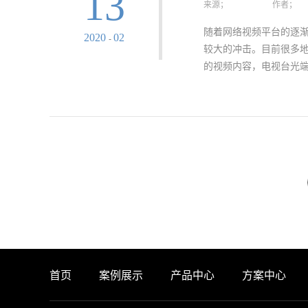
13
来源；
作者；
是非常基本的功能，因
一代无线宽带通信标准
随着网络视频平台的逐
2020
02
-
wifi模块就更好，可以
较大的冲击。目前很多
络直播平台用的都是这
的视频内容，电视台光端
面已经得到了很多的提
择高标清编码器的参考
注意事项所包括的几个
视频传输的高性能硬件
器输出要支持RTMP/R
能选购到质优价廉的优
支持该项协议，所以这
式，因此在选购电视台
量，建议电视台用户在
的持续性。二、注意产
降，广告业务也出现了
端机产品时，还需要考
意产品的售后问题电视
维修问题，因此在和商
殊的需求也应当一并向
首页
案例展示
产品中心
方案中心
数年内地的电视台行业
供的视频节目品质和质