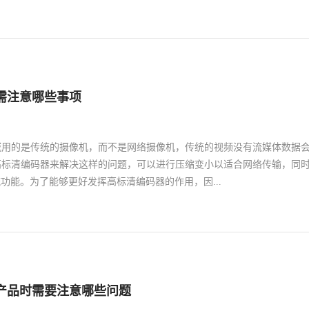
用了这些先进的技术，所以在使用的过程中有着良好的稳定性能，能够确
为各行各业的长距离视频以及数据传输提供有利的条件。
换为光信号耦合进光纤内，才能传输到接收端。因此，光发射机是电视台
由光源与电路两部分组成，而电路部分又分为调制电路、控制电路和线路
转换的关键器件，在很大程度上决定着光发射机的性能。2、光接收机电视
过光纤远距离传输后的微弱信号检测出来，然后放大再生成原来的电信号
需注意哪些事项
测器是光接收机的关键部件，其作用就是把接收到的光信号转换成为电信
流非常微弱，所以需要先经过前置放大器进行低噪音放大。3、驱动电路驱
提供驱动电流，因此，电视台光端机使用的驱动电路通常要有足够驱动光
域用的是传统的摄像机，而不是网络摄像机，传统的视频没有流媒体数据
速度、光源有稳定的输出特性。此外，还要控制直流偏置，使输出消光比
高标清编码器来解决这样的问题，可以进行压缩变小以适合网络传输，同
收信噪比。这些部件在价格合理的电视台光端机中起到了重要的作用，因
流功能。为了能够更好发挥高标清编码器的作用，因...
要求的光发射机、光接收机以及驱动电路才能确保光端机的正常使用。而
要注意维护好这些重要部件，避免因为维护不当而造成光端机的故障。
注意如下几个方面的事项。一、注意看是否具有SDI/HDMI输入接口由于
种用于视频传输的串行数字接口，是基于Smpte串行链路标准，所以可以
器的质量。高标清编码器的这个接口使用原始视频数据进行传输，且不用
，真实呈现视频内容，并且由于不对视频信号进行压缩处理，且不会造成
产品时需要注意哪些问题
充4G网络功能，以及wifi功能因为设备需要联通网络来运行，所以4G和W