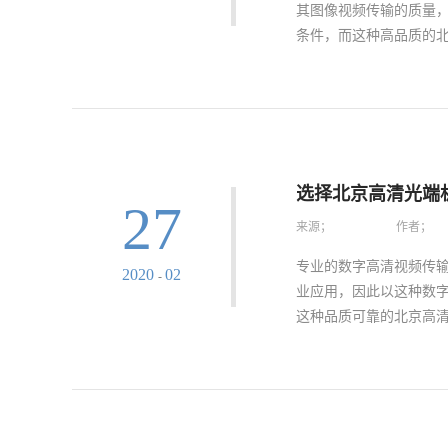
其图像视频传输的质量
条件，而这种高品质的北
术不断成熟满足了高标
设的标准和其本身安防
清质量和稳定的抗干扰
下，能够让各种网络监
选择北京高清光端
27
的视频质量。2.性能稳
来源；
作者；
此同时优质优价的北京
定，同时也可以借助相
专业的数字高清视频传
2020
02
-
性能信号来升级其本身
业应用，因此以这种数
行业之中，其本身的性
这种品质可靠的北京高清
端机必然会成为一种常
验，让客户所信赖的这
术指标选择更优质可信的
的应用有着尤为重要的
在挑选高标准的北京高