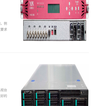
清传输
干扰
能力和
靠的北
围，例
京高清
就要求
质量和
和相应
机采用
或两个
字复用
的复合
收信端
抽样判
电视台
电视台
频带信
性好的
为稳定