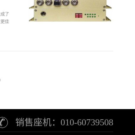
量的新
置双频
造成了
部分网
质更佳
技术上
也是选
的选择
清编码
如何才
本上都
播放模
定的质
使用中
持续下
视台光
三、注
用中的
果有特
。未来
销售座机：010-60739508
用户提
，同时