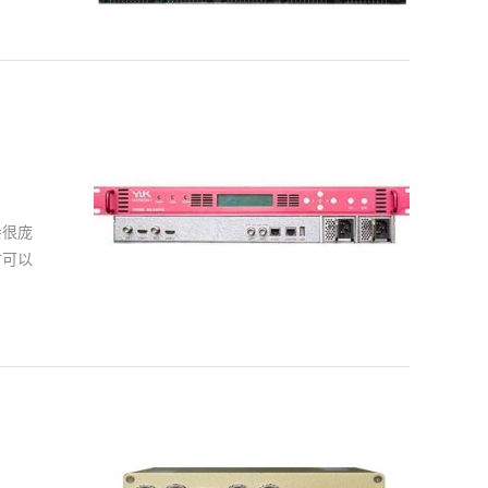
保稳定
光端机
编码电
台光端
，完成
号。由
动电路
源的恒
会很庞
尽量更
时可以
此，只
在正常
这是属
通过这
经过压
图像延
iFi