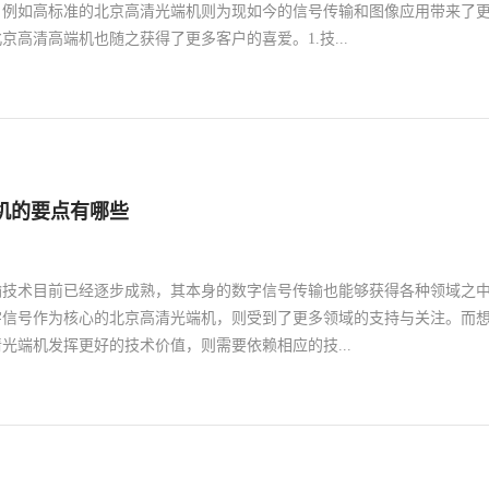
，例如高标准的北京高清光端机则为现如今的信号传输和图像应用带来了
京高清高端机也随之获得了更多客户的喜爱。1.技...
准的应用需要据悉目前市面上品质可靠的北京高清光端机，能够不断的提
的质量，相应的数字化和智能化模式也得到了全面的提高，而这种更加成
性能也让其本身的利用层面大幅度提高。在这种高品质的北京高清光端机
控和其视频技术的应用，达到新的等级，突破其监控技术的局限从而获得
机的要点有哪些
定值得长期应用专业的抗干扰抗屏蔽功能让其本身的信号传输质量更加稳定
高清光端机也能够扩展相应的串口通道数量，让其光纤数据的传输质量更
应的集成化信号实现更加专业的保证音频视频接口稳定使用体验，以这种
输技术目前已经逐步成熟，其本身的数字信号传输也能够获得各种领域之
系统的功能效果。就此而言将这种高标准的北京高清光端机应用在监控和
字信号作为核心的北京高清光端机，则受到了更多领域的支持与关注。而
能指标和应用企业都能够优化客户的实际感官，因此应用这种可靠的北京
光端机发挥更好的技术价值，则需要依赖相应的技...
见选择。而供应信誉好的北京高清光端机也能够以良好的服务争取客户的
种北京高清光端机真正的能够获得更好的技术价值。
设备系统。1.注意其高清信号的质量和稳定度高清的数字视频传输对于其
影响，而网络高清信号端口的应用情况也会影响到客户实际使用的体验度
清光端机时，需要考虑到其本身信号传输的质量和相应的高清水准。就此