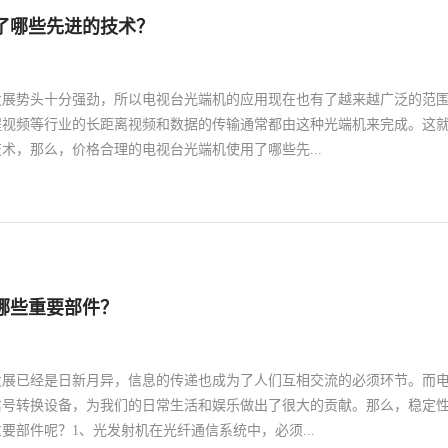
光端机时，则需要从其光电转换和相应的信号稳定度进行了解，保证其高
了哪些先进的技术？
的数据传输。2.注意其差错校验和反应能力在其数字传输过程之中，面对
考虑的重点，而如今供应信誉好的北京高清光端机也需要拥有更好的调控
本身信号交换出现差错时，能够快速的进行纠正和处理。就此而言这种可
发展势头十分强劲，所以电视台光端机的应用现在也有了越来越广泛的范
现，其差错校验也能够让其数据接收更加稳定，从而利用这种高标准的北
程视频等行业的长距离视频和数据的传输通常都由这种光端机来完成。这
用。简言之远距离传输数据的过程之中，该种北京高清光端机的实际应用
术，那么，价格合理的电视台光端机使用了哪些先...
因此针对其数据传输的情况和相关的技术能力进行了解，保证其信号调试
才能够让这种性能稳定的北京高清光端机引导其信号传输的高效执行。
复用技术为了提高传输媒质的利用率，降低成本和提高有效性，电视台光端
时分多路复用技术和光波分复用技术。即，在数据传输系统中，允许两个
一个公共传输媒质，就像每个数据源都有自己的信道一样，所以，通过数
端机就能够将若干个彼此无关的信号合并为一个能在一条共同信道上传输
哪些重要部件？
位同步是电视台光端机中使用的一项非常重要的技术，该技术的使用可以使
送端的码元速率相同，而且，还能使收信端在合适的时刻对接收码元进行
位置抽样判决，而且在合适接收的时候，在码元的终止时刻抽样判决。在
发展已经是日新月异，信息的传递也成为了人们互相交流的必须环节。而
基带信号，所以位同步信号的提取就直接在基带信号中进行，而不涉及到
信号转换设备，为我们的日常生活和娱乐做出了很大的贡献。那么，稳定
术还是位同步技术，都是电视台光端机中所采取的的先进技术。也正是因
要部件呢？1、光发射机在光纤通信系统中，必须...