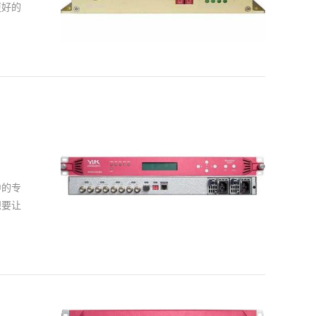
更好的
高其建
熟的高
应用之
更高清
，与
加稳
稳定的
中的专
视频的
想要让
高清光
优质体
本身
，因此
而言挑