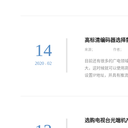
性好的电视台光端机使
的进行信号转换，从而
将电信号经过发射机变
中的重要组成部分，且
路。光源则是实现电光
机的光接收机能够把经
高标清编码器选择
14
通信任务。其中光电检
来源；
作者；
于光检测器产生的光电
的主要作用就是对光源
目前还有很多的广电领
2020
02
-
流源、有足够高的驱动
大，这时候就可以使用
大，以保证足够的光接
设置IP地址，并具有推
有使用符合设计与应用
的使用过程中，也一定
此在选择的时候还应该要
于高清接口，同时也是一
一点来判断高标清编码
缩就能够保证画质无损
选购电视台光端机
时。二、注意看是否具备扩