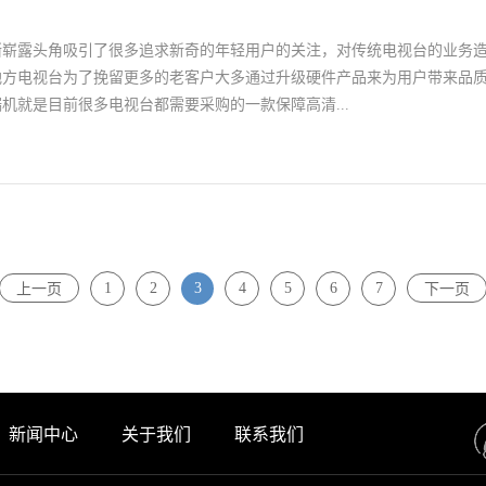
此在选择高标清编码器时，应该要看一下是否具有这样的功能。这是高质
之一，具有高速度、低时延、国际化的特点，如果高标清编码器也可以配
渐崭露头角吸引了很多追求新奇的年轻用户的关注，对传统电视台的业务
实现多种形式的无线网络传输。三、注意看拥有H.265编码功能技术目前大
地方电视台为了挽留更多的老客户大多通过升级硬件产品来为用户带来品
种技术，因为行业里销量好的高标清编码器是一种视频压缩标准，并且在
机就是目前很多电视台都需要采购的一款保障高清...
升，使它在视频质量以及传输的速度等方面都达到了很高的标准。所以这
标准之一，可以很大程度上优化各项功能和设置。以上就是高标清编码器
方面，另外，还应该要看它是否能支持多协议功能。目前优质耐用的高标
设备。那么目前对电视台光端机产品有着极大的采购需求的电视台用户，
TSP协议，因为它是现在编码器输出的标准协议，并且Windows的浏览器基
质产品呢？一、注意产品的质量问题目前电视台的视频播放大多是全天候
也是一项很基本的要求。
光端机产品时，电视台用户需要考虑产品长时间不间断使用时能否确保稳
选购价格实惠电视台光端机产品时，多留意大品牌厂商的产品，以确保在
1
2
3
4
5
6
7
上一页
下一页
品的价格问题电视台的收入大多以广告收入为主，但随着观看电视人数的
较大幅度的下跌。因此对于资金面不够乐观的电视台用户而言，在选购电
虑到直接的资金投入问题，在选购时尽量选择价格有折扣的产品来购买。
台用户在选购品种齐全的电视台光端机产品时，还需要考虑未来产品在使
家进行采购洽谈时，应当重点关注电视台光端机产品的售后维护政策，如
厂商提出，双方协商一致后签署售后维护合同以确保产品未来的维护保障
新闻中心
关于我们
联系我们
将迎来大量的电视台光端机产品的升级换代的时代，因此急于提升向家庭
量的电视台用户不但需要注意产品的长时间使用后的保持稳定的质量问题