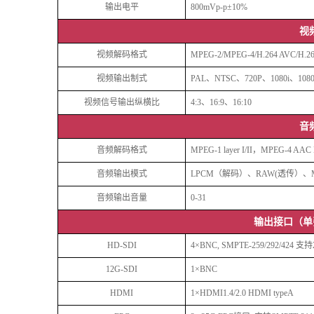
输出电平
800mVp-p±10%
视
视频解码格式
MPEG-2/MPEG-4/H.264 AVC/H.2
视频输出制式
PAL、NTSC、720P、1080i、1080P
视频信号输出纵横比
4:3、16:9、16:10
音
音频解码格式
MPEG-1 layer I/II，MPEG-4 AA
音频输出模式
LPCM（解码）、RAW(透传）、M
音频输出音量
0-31
输出接口（单
HD-SDI
4×BNC, SMPTE-259/292/424
支持
1
2G-SDI
1×B
NC
HDMI
1×HDMI1.4/2.0 HDMI typeA