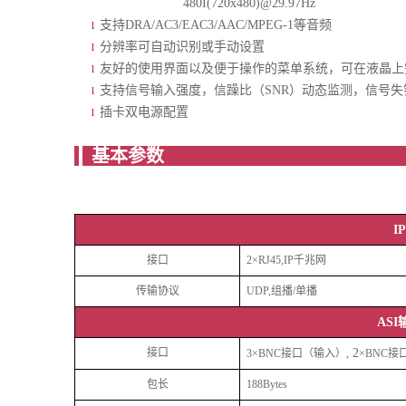
480I(720x480)@29.97Hz
支持DRA/AC3/EAC3/AAC/MPEG-1等音频
l
分辨率可自动识别或手动设置
l
友好的使用界面以及便于操作的菜单系统，可在液晶上
l
支持信号输入强度，信躁比（SNR）动态监测，信号失
l
插卡双电源配置
l
基
I
接口
2×RJ45,IP千兆网
传输协议
UDP,组播/单播
AS
接口
2
3×BNC接口
（输入）
,
×BNC接
包长
188Bytes