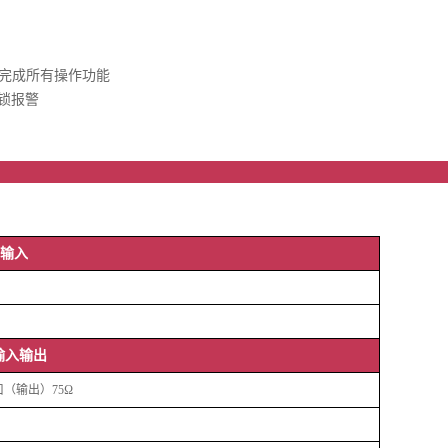
完成所有操作功能
锁报警
本参
P输入
I输入输出
口（输
出
）
75Ω