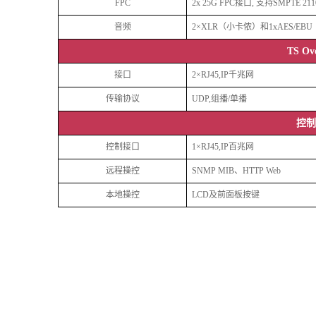
F
PC
2x 25G FPC接口, 支持SMPTE 211
音频
2
×
XLR
（小卡侬）和
1
xAES/EBU
TS Ov
接口
2×RJ45,IP千兆网
传输协议
UDP,组播/单播
控制
控制接口
1×RJ45,IP百兆网
远程操控
SNMP MIB、HTTP Web
本地操控
LCD及前面板按键