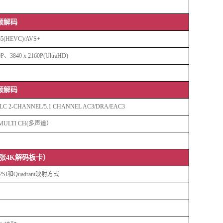
频解码
65(HEVC)/AVS+
、3840 x 2160P(UltraHD)
频解码
C LC 2-CHANNEL/5.1 CHANNEL AC3/DRA/EAC3
ULTI CH(多声道）
张4K解码板卡）
2SI和Quadrant映射方式