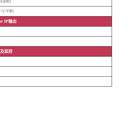
0(
选配
)
（小卡侬）
er IP输出
及监控