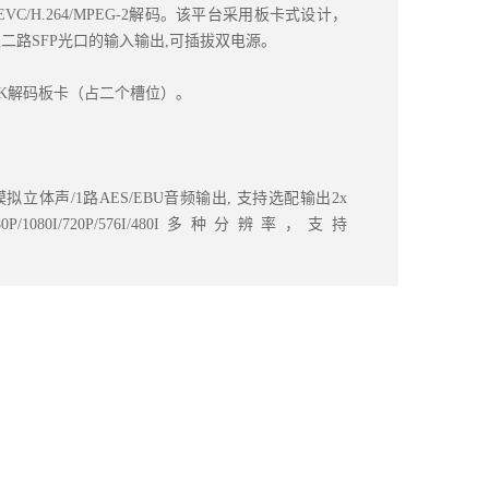
65HEVC/H.264/MPEG-2解码。该平台采用板卡式设计，
二路SFP光口的输入输出,可插拔双电源。
4K解码板卡（占二个槽位）。
/1路模拟立体声/1路AES/EBU音频输出, 支持选配输出2x
80P/1080I/720P/576I/480I多种分辨率，支持