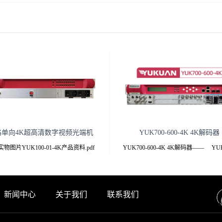
路单向4K超高清数字视频光端机
YUK700-600-4K 4K解码器
物图片YUK100-01-4K产品资料.pdf
YUK700-600-4K 4K解码器—— YUK
点 专业级YUK100-01-4K-T/R光端机
600-4K —— YUK700-600-4K 4
通过1芯单模或者多模光纤单向传输1路
码器.pdf 产品
-SDI信号，向下兼容HD/SD-SDI和ASI
新闻中心
关于我们
联系我们
,发射机带环出，接收机双输出，双电